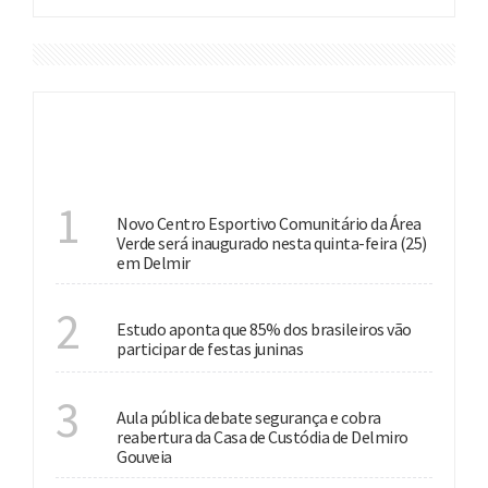
DESTAQUES
INVESTIMENTO
1
Novo Centro Esportivo Comunitário da Área
Verde será inaugurado nesta quinta-feira (25)
em Delmir
CULTURA
2
Estudo aponta que 85% dos brasileiros vão
participar de festas juninas
SEGURANÇA PÚBLICA
3
Aula pública debate segurança e cobra
reabertura da Casa de Custódia de Delmiro
Gouveia