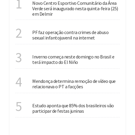
1
Novo Centro Esportivo Comunitário da Área
Verde será inaugurado nesta quinta-feira (25)
em Delmir
NACIONAL
2
PF faz operação contra crimes de abuso
sexual infantojuvenil na internet
ESTAÇÃO
3
Inverno começa neste domingo no Brasil e
terá impacto do El Niño
JUSTIÇA
4
Mendonça determina remoção de vídeo que
relacionava o PT a facções
CULTURA
5
Estudo aponta que 85% dos brasileiros vão
participar de festas juninas
VER MAIS