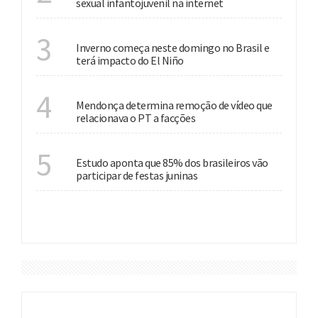
sexual infantojuvenil na internet
ESTAÇÃO
3
Inverno começa neste domingo no Brasil e
terá impacto do El Niño
JUSTIÇA
4
Mendonça determina remoção de vídeo que
relacionava o PT a facções
CULTURA
5
Estudo aponta que 85% dos brasileiros vão
participar de festas juninas
VER MAIS