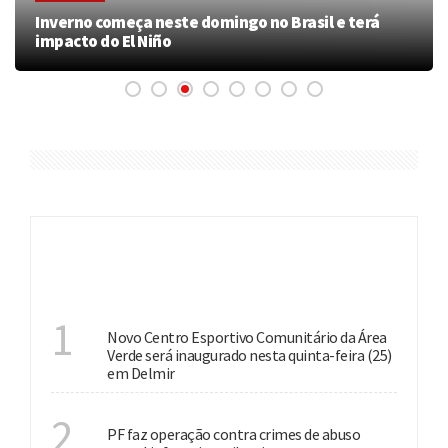
Inverno começa neste domingo no Brasil e terá
impacto do El Niño
ÚLTIMAS
INVESTIMENTO
1
Novo Centro Esportivo Comunitário da Área
Verde será inaugurado nesta quinta-feira (25)
em Delmir
NACIONAL
2
PF faz operação contra crimes de abuso