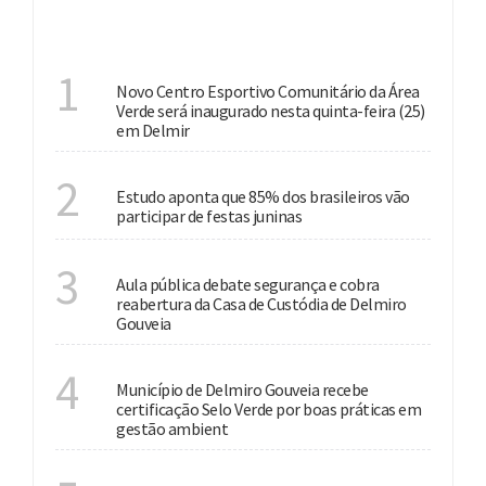
DESTAQUES
INVESTIMENTO
1
Novo Centro Esportivo Comunitário da Área
Verde será inaugurado nesta quinta-feira (25)
em Delmir
CULTURA
2
Estudo aponta que 85% dos brasileiros vão
participar de festas juninas
SEGURANÇA PÚBLICA
3
Aula pública debate segurança e cobra
reabertura da Casa de Custódia de Delmiro
Gouveia
MEIO AMBIENTE
4
Município de Delmiro Gouveia recebe
certificação Selo Verde por boas práticas em
gestão ambient
INVESTIMENTOS