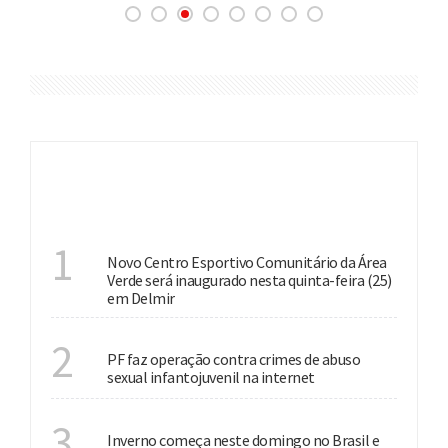
ÚLTIMAS
INVESTIMENTO
1
Novo Centro Esportivo Comunitário da Área
Verde será inaugurado nesta quinta-feira (25)
em Delmir
NACIONAL
2
PF faz operação contra crimes de abuso
sexual infantojuvenil na internet
ESTAÇÃO
3
Inverno começa neste domingo no Brasil e