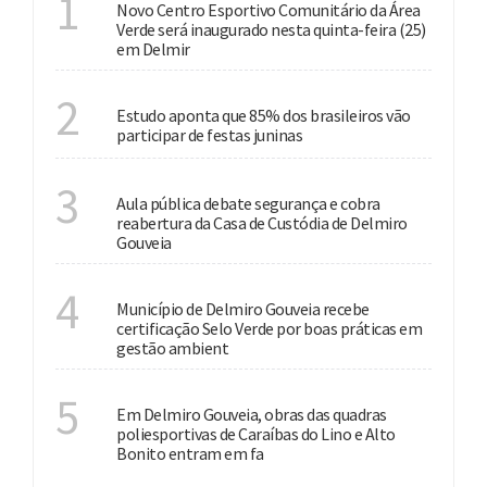
1
Novo Centro Esportivo Comunitário da Área
Verde será inaugurado nesta quinta-feira (25)
em Delmir
CULTURA
2
Estudo aponta que 85% dos brasileiros vão
participar de festas juninas
SEGURANÇA PÚBLICA
3
Aula pública debate segurança e cobra
reabertura da Casa de Custódia de Delmiro
Gouveia
MEIO AMBIENTE
4
Município de Delmiro Gouveia recebe
certificação Selo Verde por boas práticas em
gestão ambient
INVESTIMENTOS
5
Em Delmiro Gouveia, obras das quadras
poliesportivas de Caraíbas do Lino e Alto
Bonito entram em fa