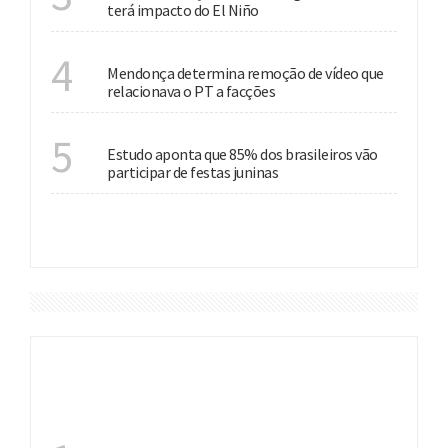
terá impacto do El Niño
JUSTIÇA
4
Mendonça determina remoção de vídeo que
relacionava o PT a facções
CULTURA
5
Estudo aponta que 85% dos brasileiros vão
participar de festas juninas
VER MAIS
DESTAQUES
INVESTIMENTO