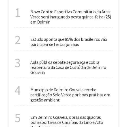
INVESTIMENTO
1
Novo Centro Esportivo Comunitário da Área
Verde será inaugurado nesta quinta-feira (25)
em Delmir
CULTURA
2
Estudo aponta que 85% dos brasileiros vão
participar de festas juninas
SEGURANÇA PÚBLICA
3
Aula pública debate segurança e cobra
reabertura da Casa de Custódia de Delmiro
Gouveia
MEIO AMBIENTE
4
Município de Delmiro Gouveia recebe
certificação Selo Verde por boas práticas em
gestão ambient
INVESTIMENTOS
5
Em Delmiro Gouveia, obras das quadras
poliesportivas de Caraíbas do Lino e Alto