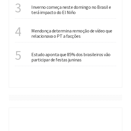
ESTAÇÃO
3
Inverno começa neste domingo no Brasil e
terá impacto do El Niño
JUSTIÇA
4
Mendonça determina remoção de vídeo que
relacionava o PT a facções
CULTURA
5
Estudo aponta que 85% dos brasileiros vão
participar de festas juninas
VER MAIS
DESTAQUES