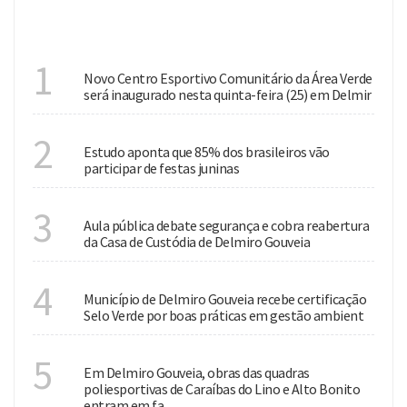
DESTAQUES
INVESTIMENTO
1
Novo Centro Esportivo Comunitário da Área Verde
será inaugurado nesta quinta-feira (25) em Delmir
CULTURA
2
Estudo aponta que 85% dos brasileiros vão
participar de festas juninas
SEGURANÇA PÚBLICA
3
Aula pública debate segurança e cobra reabertura
da Casa de Custódia de Delmiro Gouveia
MEIO AMBIENTE
4
Município de Delmiro Gouveia recebe certificação
Selo Verde por boas práticas em gestão ambient
INVESTIMENTOS
5
Em Delmiro Gouveia, obras das quadras
poliesportivas de Caraíbas do Lino e Alto Bonito
entram em fa