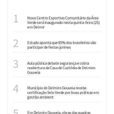
INVESTIMENTO
1
Novo Centro Esportivo Comunitário da Área
Verde será inaugurado nesta quinta-feira (25)
em Delmir
CULTURA
2
Estudo aponta que 85% dos brasileiros vão
participar de festas juninas
SEGURANÇA PÚBLICA
3
Aula pública debate segurança e cobra
reabertura da Casa de Custódia de Delmiro
Gouveia
MEIO AMBIENTE
4
Município de Delmiro Gouveia recebe
certificação Selo Verde por boas práticas em
gestão ambient
INVESTIMENTOS
5
Em Delmiro Gouveia, obras das quadras