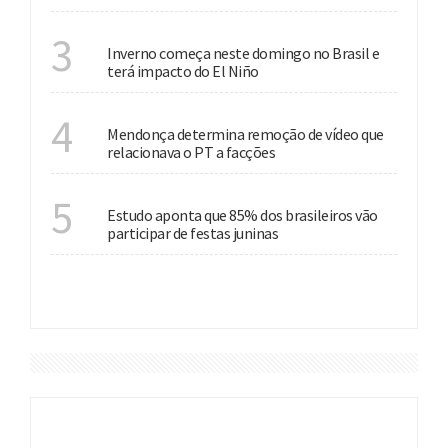
ESTAÇÃO
3
Inverno começa neste domingo no Brasil e
terá impacto do El Niño
JUSTIÇA
4
Mendonça determina remoção de vídeo que
relacionava o PT a facções
CULTURA
5
Estudo aponta que 85% dos brasileiros vão
participar de festas juninas
VER MAIS
DESTAQUES