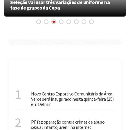
Seleção vai usar três variações de uniforme na
fase de grupos da Copa
ÚLTIMAS
INVESTIMENTO
1
Novo Centro Esportivo Comunitário da Área
Verde será inaugurado nesta quinta-feira (25)
em Delmir
NACIONAL
2
PF faz operação contra crimes de abuso
sexual infantojuvenil na internet